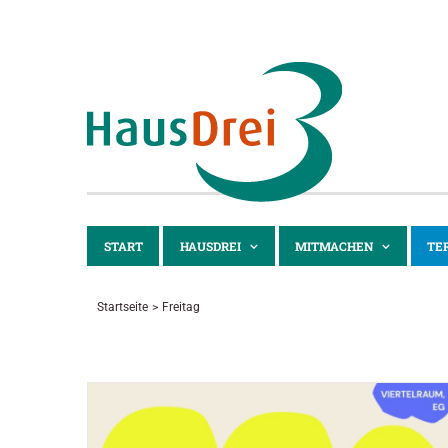
Zum
Inhalt
springen
START
HAUSDREI
MITMACHEN
TE
Startseite
Freitag