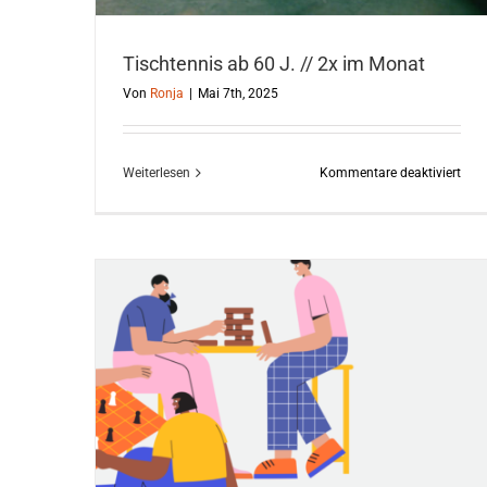
Tischtennis ab 60 J. // 2x im Monat
Von
Ronja
|
Mai 7th, 2025
für
Weiterlesen
Kommentare deaktiviert
Tisc
ab
60
J.
//
2x
im
Mon
/ 1x im