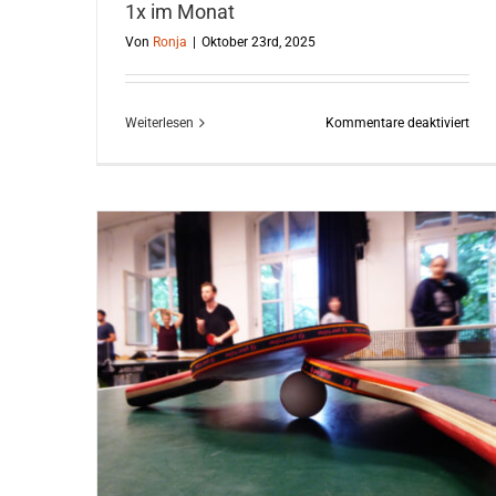
1x im Monat
Von
Ronja
|
Oktober 23rd, 2025
für
Weiterlesen
Kommentare deaktiviert
Frau
//
Offe
Schr
//
1x
im
Mon
onat