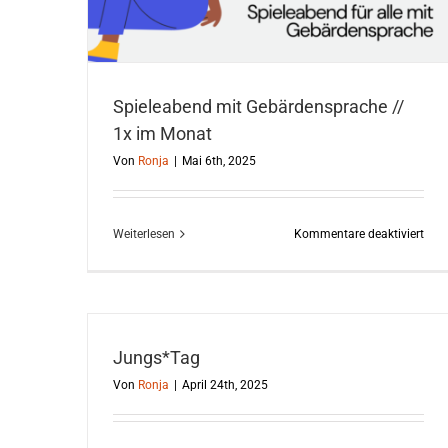
Spieleabend mit Gebärdensprache //
1x im Monat
Von
Ronja
|
Mai 6th, 2025
für
Weiterlesen
Kommentare deaktiviert
Spie
mit
Geb
//
1x
Jungs*Tag
im
Von
Ronja
|
April 24th, 2025
Mon