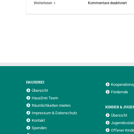
für
Weiterlesen
Kommentare deaktiviert
Jun
HAUSDREI
Kooperations
Übersicht
Fördernde
HausDrei Team
Räumlichkeiten mieten
KINDER & JUGE
Impressum & Datenschutz
Übersicht
Kontakt
Jugendsoziala
Spenden
Offener Kinde