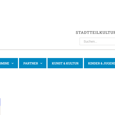
STADTTEILKULTU
SUCHE
NACH:
RMINE
PARTNER
KUNST & KULTUR
KINDER & JUGEN