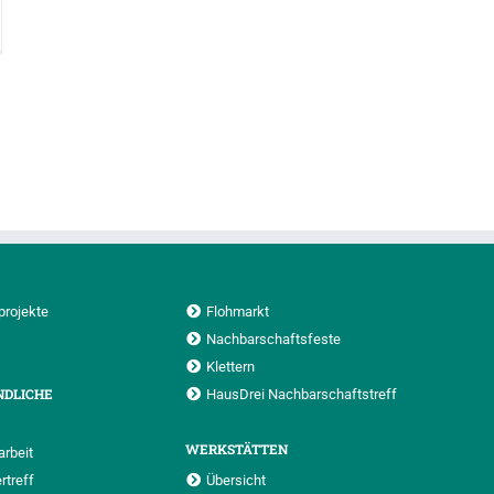
gs*Tag
projekte
Flohmarkt
Nachbarschaftsfeste
Klettern
NDLICHE
HausDrei Nachbarschaftstreff
WERKSTÄTTEN
rbeit
rtreff
Übersicht