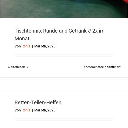
Tischtennis: Runde und Getränk // 2x im
Monat
Von
Ronja
|
Mai 6th, 2025
für
Weiterlesen
Kommentare deaktiviert
Tisc
Run
und
Getr
//
Retten-Teilen-Helfen
2x
Von
Ronja
|
Mai 6th, 2025
im
Mon