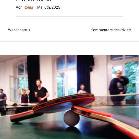
Von
Ronja
|
Mai 6th, 2025
für
Weiterlesen
Kommentare deaktiviert
Offe
FLIN
Holz
und
Meta
//
1x
im
Mon