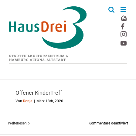
Zum
Inhalt
springen
STADTTEILKULTURZENTRUM //
HAMBURG ALTONA-ALTSTADT
Offener KinderTreff
Von
Ronja
|
März 18th, 2026
für
Weiterlesen
Kommentare deaktiviert
Offe