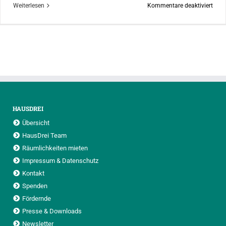
für
Weiterlesen
Kommentare deaktiviert
Inter
Frau
Alto
HAUSDREI
Übersicht
HausDrei Team
Räumlichkeiten mieten
Impressum & Datenschutz
Kontakt
Spenden
Fördernde
Presse & Downloads
Newsletter