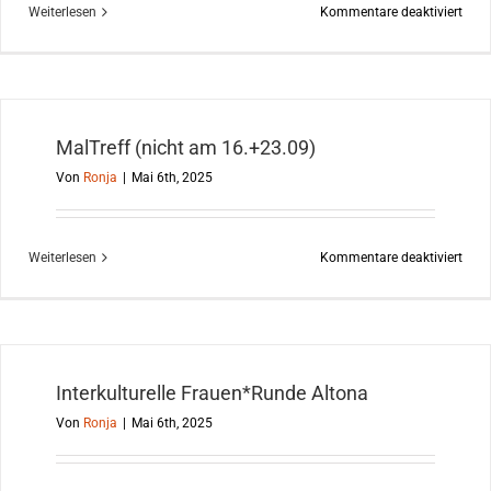
für
Weiterlesen
Kommentare deaktiviert
Rette
Teile
Helf
MalTreff (nicht am 16.+23.09)
Von
Ronja
|
Mai 6th, 2025
für
Weiterlesen
Kommentare deaktiviert
MalT
(nich
am
16.+
Interkulturelle Frauen*Runde Altona
Von
Ronja
|
Mai 6th, 2025