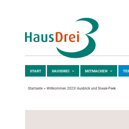
Zum
Inhalt
springen
START
HAUSDREI
MITMACHEN
TE
Startseite
Willkommen 2023! Ausblick und Sneak-Peek
Zeige
grösseres
Bild