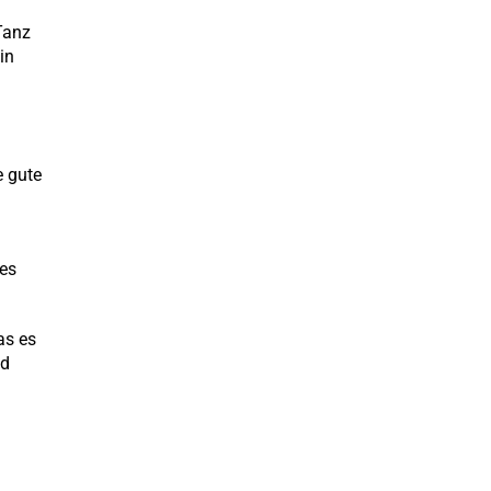
Tanz
in
e gute
 es
as es
nd