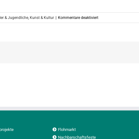
für
er & Jugendliche
,
Kunst & Kultur
|
Kommentare deaktiviert
Willkommen
2023!
Ausblick
und
Sneak-
Peek
projekte
Flohmarkt
Nachbarschaftsfeste