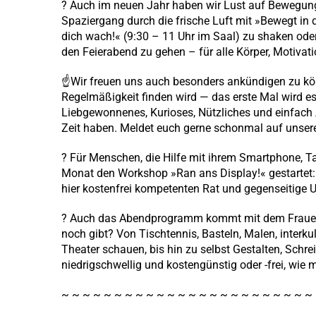
? Auch im neuen Jahr haben wir Lust auf Bewegun
Spaziergang durch die frische Luft mit »Bewegt in
dich wach!« (9:30 – 11 Uhr im Saal) zu shaken ode
den Feierabend zu gehen – für alle Körper, Motivat
☝️Wir freuen uns auch besonders ankündigen zu kö
Regelmäßigkeit finden wird — das erste Mal wird e
Liebgewonnenes, Kurioses, Nützliches und einfach 
Zeit haben. Meldet euch gerne schonmal auf unsere
? Für Menschen, die Hilfe mit ihrem Smartphone, T
Monat den Workshop »Ran ans Display!« gestartet: 
hier kostenfrei kompetenten Rat und gegenseitige 
? Auch das Abendprogramm kommt mit dem Frauen*
noch gibt? Von Tischtennis, Basteln, Malen, interku
Theater schauen, bis hin zu selbst Gestalten, Schre
niedrigschwellig und kostengünstig oder -frei, wie
~ ~ ~ ~ ~ ~ ~ ~ ~ ~ ~ ~ ~ ~ ~ ~ ~ ~ ~ ~ ~ ~ ~ ~