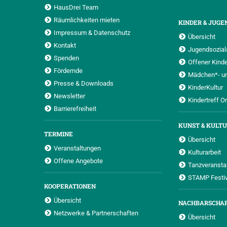
HausDrei Team
Räumlichkeiten mieten
KINDER & JUGE
Impressum & Datenschutz
Übersicht
Kontakt
Jugendsoziala
Spenden
Offener Kinde
Fördernde
Mädchen*- u
Presse & Downloads
KinderKultur
Newsletter
Kindertreff O
Barrierefreiheit
KUNST & KULT
TERMINE
Übersicht
Veranstaltungen
Kulturarbeit
Offene Angebote
Tanzveransta
STAMP Festiv
KOOPERATIONEN
Übersicht
NACHBARSCHA
Netzwerke & Partnerschaften
Übersicht