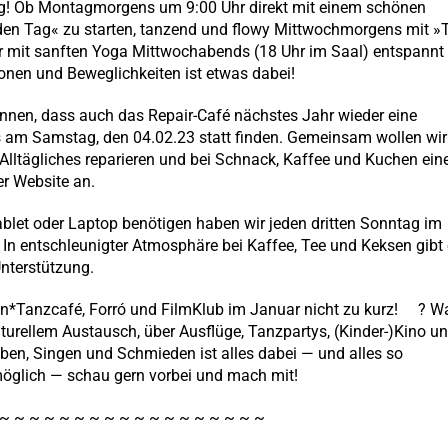
g! Ob Montagmorgens um 9:00 Uhr direkt mit einem schönen
 den Tag« zu starten, tanzend und flowy Mittwochmorgens mit »
r mit sanften Yoga Mittwochabends (18 Uhr im Saal) entspannt 
ionen und Beweglichkeiten ist etwas dabei!
nnen, dass auch das Repair-Café nächstes Jahr wieder eine
s am Samstag, den 04.02.23 statt finden. Gemeinsam wollen wir
Alltägliches reparieren und bei Schnack, Kaffee und Kuchen ein
r Website an.
ablet oder Laptop benötigen haben wir jeden dritten Sonntag im
In entschleunigter Atmosphäre bei Kaffee, Tee und Keksen gibt
Unterstützung.
Tanzcafé, Forró und FilmKlub im Januar nicht zu kurz! ? W
lturellem Austausch, über Ausflüge, Tanzpartys, (Kinder-)Kino u
iben, Singen und Schmieden ist alles dabei — und alles so
 möglich — schau gern vorbei und mach mit!
 ~ ~ ~ ~ ~ ~ ~ ~ ~ ~ ~ ~ ~ ~ ~ ~ ~ ~