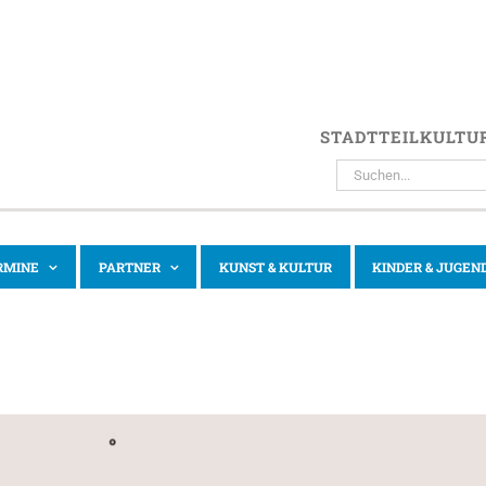
STADTTEILKULTU
SUCHE
NACH:
RMINE
PARTNER
KUNST & KULTUR
KINDER & JUGEN