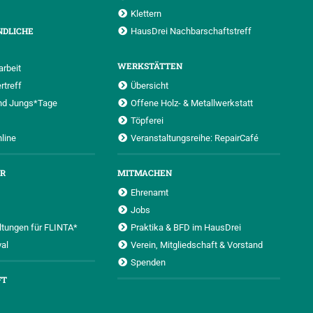
Klettern
NDLICHE
HausDrei Nachbarschaftstreff
WERKSTÄTTEN
rbeit
rtreff
Übersicht
nd Jungs*Tage
Offene Holz- & Metallwerkstatt
Töpferei
nline
Veranstaltungsreihe: RepairCafé
UR
MITMACHEN
Ehrenamt
Jobs
ltungen für FLINTA*
Praktika & BFD im HausDrei
al
Verein, Mitgliedschaft & Vorstand
Spenden
FT