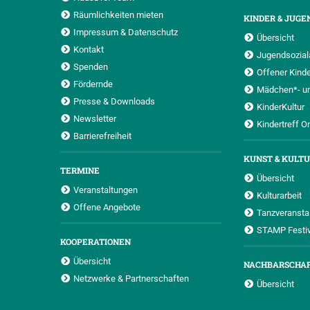
Räumlichkeiten mieten
KINDER & JUGE
Impressum & Datenschutz
Übersicht
Kontakt
Jugendsoziala
Spenden
Offener Kinde
Fördernde
Mädchen*- u
Presse & Downloads
KinderKultur
Newsletter
Kindertreff O
Barrierefreiheit
KUNST & KULT
TERMINE
Übersicht
Veranstaltungen
Kulturarbeit
Offene Angebote
Tanzveransta
STAMP Festiv
KOOPERATIONEN
Übersicht
NACHBARSCHA
Netzwerke & Partnerschaften
Übersicht