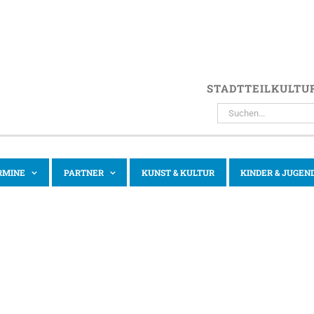
STADTTEILKULTU
SUCHE
NACH:
RMINE
PARTNER
KUNST & KULTUR
KINDER & JUGEN