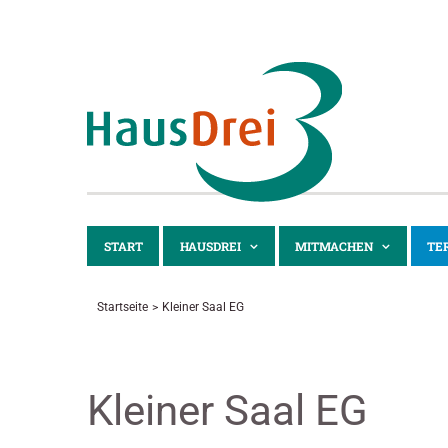
Zum
Inhalt
springen
START
HAUSDREI
MITMACHEN
TE
Startseite
Kleiner Saal EG
Kleiner Saal EG