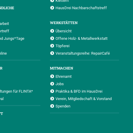
Klettern
NDLICHE
HausDrei Nachbarschaftstreff
WERKSTÄTTEN
rbeit
rtreff
Übersicht
nd Jungs*Tage
Offene Holz- & Metallwerkstatt
Töpferei
nline
Veranstaltungsreihe: RepairCafé
UR
MITMACHEN
Ehrenamt
Jobs
ltungen für FLINTA*
Praktika & BFD im HausDrei
al
Verein, Mitgliedschaft & Vorstand
Spenden
FT