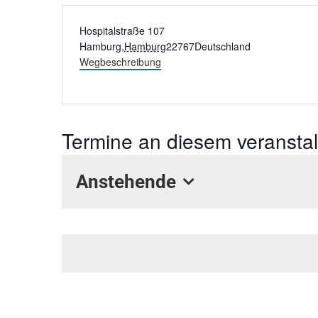
Adresse
Hospitalstraße 107
Hamburg
,
Hamburg
22767
Deutschland
Wegbeschreibung
Termine an diesem veranstal
Anstehende
Datum
wählen.