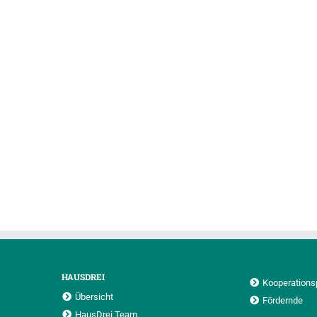
HAUSDREI
Kooperations
Übersicht
Fördernde
HausDrei Team