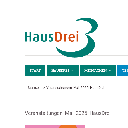
Zum
Inhalt
springen
START
HAUSDREI
MITMACHEN
TE
Startseite
Veranstaltungen_Mai_2025_HausDrei
Veranstaltungen_Mai_2025_HausDrei