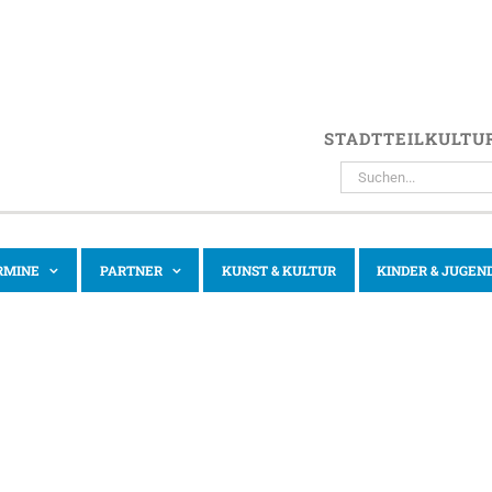
STADTTEILKULTU
SUCHE
NACH:
RMINE
PARTNER
KUNST & KULTUR
KINDER & JUGEN