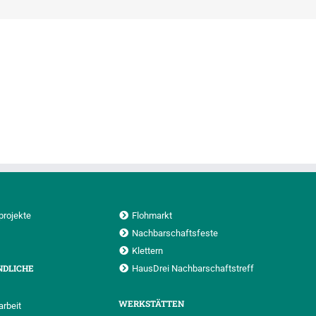
projekte
Flohmarkt
Nachbarschaftsfeste
Klettern
NDLICHE
HausDrei Nachbarschaftstreff
WERKSTÄTTEN
rbeit