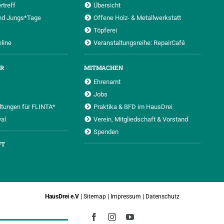
rtreff
Übersicht
nd Jungs*Tage
Offene Holz- & Metallwerkstatt
Töpferei
nline
Veranstaltungsreihe: RepairCafé
UR
MITMACHEN
Ehrenamt
Jobs
ltungen für FLINTA*
Praktika & BFD im HausDrei
al
Verein, Mitgliedschaft & Vorstand
Spenden
FT
HausDrei e.V
|
Sitemap
|
Impressum
|
Datenschutz
Facebook
Instagram
YouTube