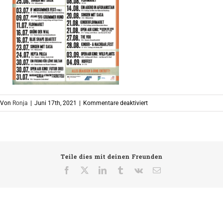
für
Von
Ronja
|
Juni 17th, 2021
|
Kommentare deaktiviert
Bildschirmfoto
2021-
06-
17
Teile dies mit deinen Freunden
um
19.17.44
Facebook
X
LinkedIn
Tumblr
Vk
E-
Mail