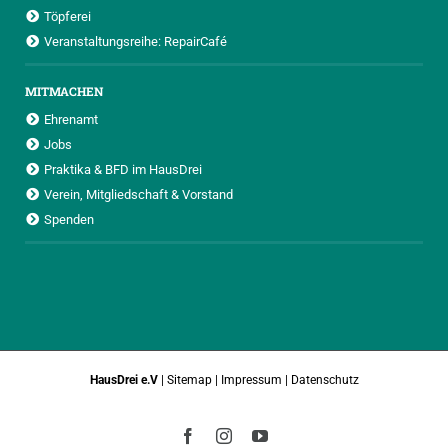
Töpferei
Veranstaltungsreihe: RepairCafé
MITMACHEN
Ehrenamt
Jobs
Praktika & BFD im HausDrei
Verein, Mitgliedschaft & Vorstand
Spenden
HausDrei e.V
|
Sitemap
|
Impressum
|
Datenschutz
Facebook
Instagram
YouTube