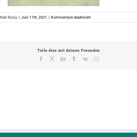
für
Von
Ronja
|
Juni 17th, 2021
|
Kommentare deaktiviert
Banner
Website
Teile dies mit deinen Freunden
Facebook
X
LinkedIn
Tumblr
Vk
E-
Mail