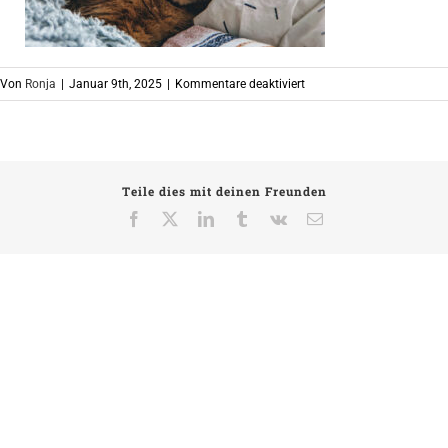
für
Von
Ronja
|
Januar 9th, 2025
|
Kommentare deaktiviert
341
Teile dies mit deinen Freunden
Facebook
X
LinkedIn
Tumblr
Vk
E-
Mail