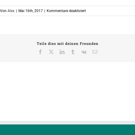
für
Von
Alex
|
Mai 16th, 2017
|
Kommentare deaktiviert
Christina
Dorau
Teile dies mit deinen Freunden
Facebook
X
LinkedIn
Tumblr
Vk
E-
Mail