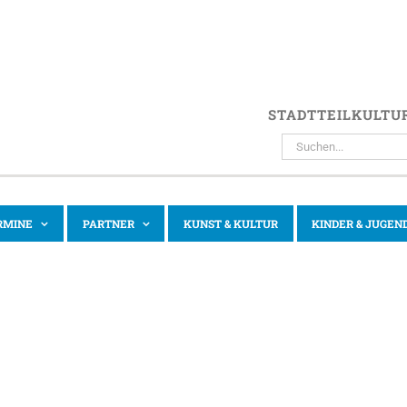
STADTTEILKULTU
SUCHE
NACH:
RMINE
PARTNER
KUNST & KULTUR
KINDER & JUGEN