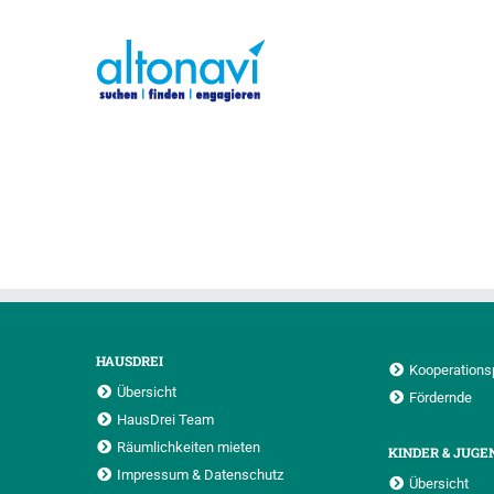
HAUSDREI
Kooperations
Übersicht
Fördernde
HausDrei Team
Räumlichkeiten mieten
KINDER & JUGE
Impressum & Datenschutz
Übersicht