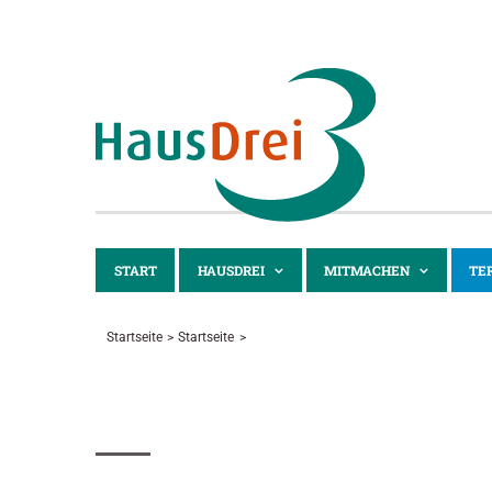
Zum
Inhalt
springen
START
HAUSDREI
MITMACHEN
TE
Startseite
Startseite