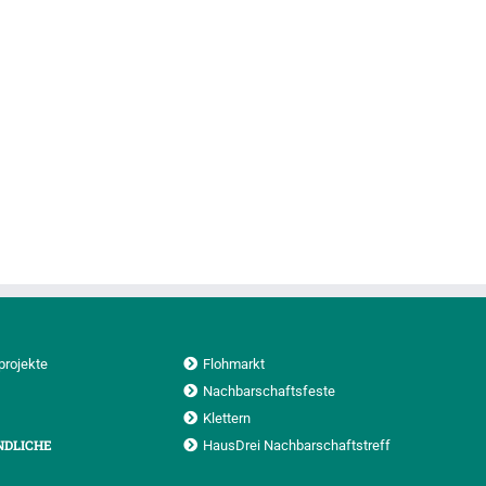
projekte
Flohmarkt
Nachbarschaftsfeste
Klettern
NDLICHE
HausDrei Nachbarschaftstreff