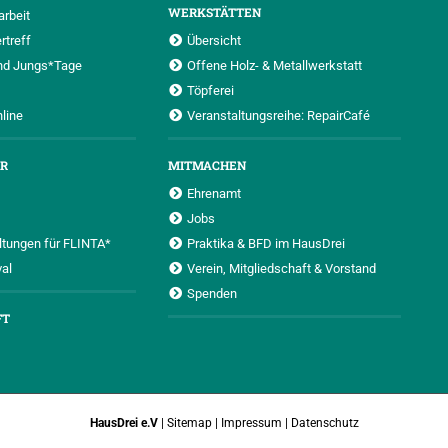
WERKSTÄTTEN
rbeit
rtreff
Übersicht
nd Jungs*Tage
Offene Holz- & Metallwerkstatt
Töpferei
nline
Veranstaltungsreihe: RepairCafé
UR
MITMACHEN
Ehrenamt
Jobs
ltungen für FLINTA*
Praktika & BFD im HausDrei
al
Verein, Mitgliedschaft & Vorstand
Spenden
FT
HausDrei e.V
|
Sitemap
|
Impressum
|
Datenschutz