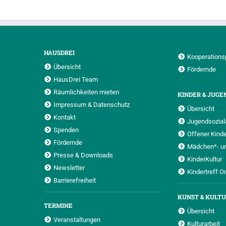
HAUSDREI
Kooperations
Übersicht
Fördernde
HausDrei Team
Räumlichkeiten mieten
KINDER & JUGE
Impressum & Datenschutz
Übersicht
Kontakt
Jugendsoziala
Spenden
Offener Kinde
Fördernde
Mädchen*- u
Presse & Downloads
KinderKultur
Newsletter
Kindertreff O
Barrierefreiheit
KUNST & KULT
TERMINE
Übersicht
Veranstaltungen
Kulturarbeit