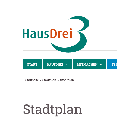
Zum
Inhalt
springen
START
HAUSDREI
MITMACHEN
TE
Startseite
Stadtplan
Stadtplan
Stadtplan