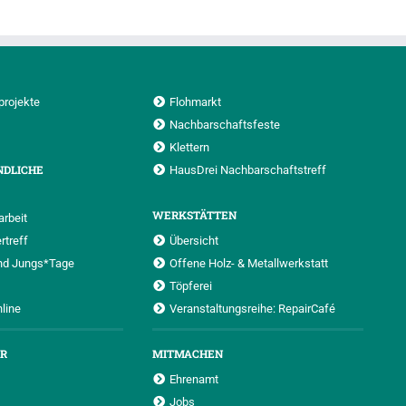
projekte
Flohmarkt
Nachbarschaftsfeste
Klettern
NDLICHE
HausDrei Nachbarschaftstreff
WERKSTÄTTEN
rbeit
rtreff
Übersicht
nd Jungs*Tage
Offene Holz- & Metallwerkstatt
Töpferei
nline
Veranstaltungsreihe: RepairCafé
UR
MITMACHEN
Ehrenamt
Jobs