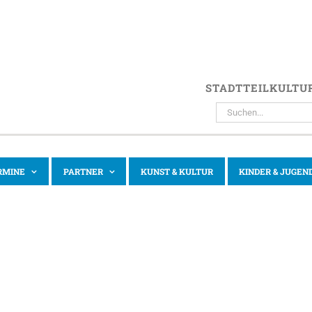
STADTTEILKULTU
SUCHE
NACH:
RMINE
PARTNER
KUNST & KULTUR
KINDER & JUGEN