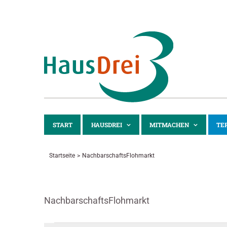
Zum
Inhalt
springen
START
HAUSDREI
MITMACHEN
TE
Startseite
NachbarschaftsFlohmarkt
NachbarschaftsFlohmarkt