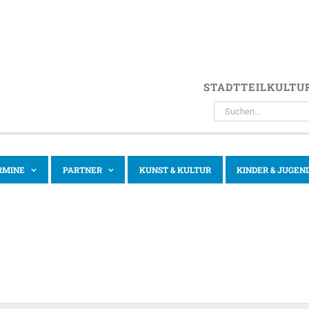
STADTTEILKULTU
SUCHE
NACH:
RMINE
PARTNER
KUNST & KULTUR
KINDER & JUGEN