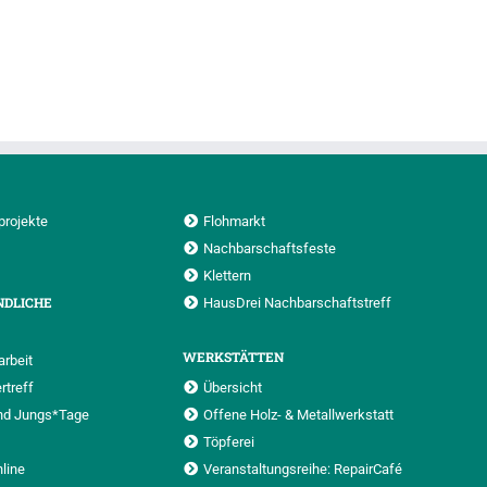
projekte
Flohmarkt
Nachbarschaftsfeste
Klettern
NDLICHE
HausDrei Nachbarschaftstreff
WERKSTÄTTEN
rbeit
rtreff
Übersicht
nd Jungs*Tage
Offene Holz- & Metallwerkstatt
Töpferei
nline
Veranstaltungsreihe: RepairCafé