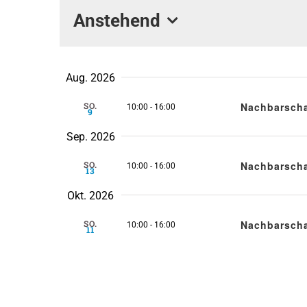
Termine
Anstehend
Datum
auswählen.
Aug. 2026
Nachbarscha
SO.
10:00
-
16:00
9
Sep. 2026
Nachbarscha
SO.
10:00
-
16:00
13
Okt. 2026
Nachbarscha
SO.
10:00
-
16:00
11