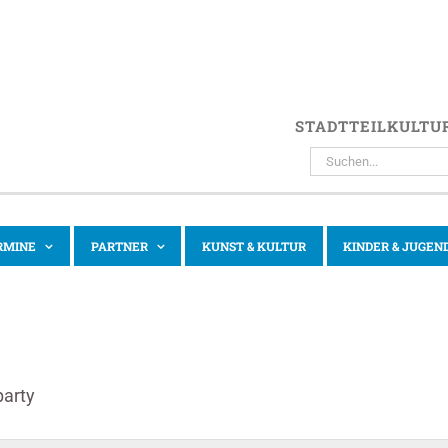
STADTTEILKULTU
SUCHE
NACH:
RMINE
PARTNER
KUNST & KULTUR
KINDER & JUGEN
party