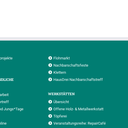
projekte
Flohmarkt
Nachbarschaftsfeste
Klettern
NDLICHE
HausDrei Nachbarschaftstreff
WERKSTÄTTEN
rbeit
rtreff
Übersicht
nd Jungs*Tage
Offene Holz- & Metallwerkstatt
Töpferei
nline
Veranstaltungsreihe: RepairCafé