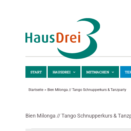
Zum
Inhalt
springen
START
HAUSDREI
MITMACHEN
TE
Startseite
Bien Milonga // Tango Schnupperkurs & Tanzparty
Bien Milonga // Tango Schnupperkurs & Tanz