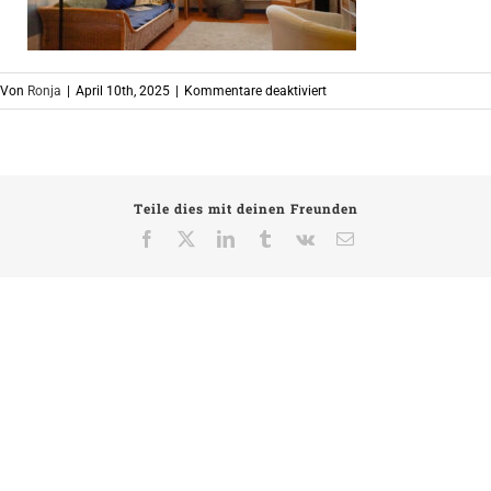
für
Von
Ronja
|
April 10th, 2025
|
Kommentare deaktiviert
Leseraum
Teile dies mit deinen Freunden
Facebook
X
LinkedIn
Tumblr
Vk
E-
Mail