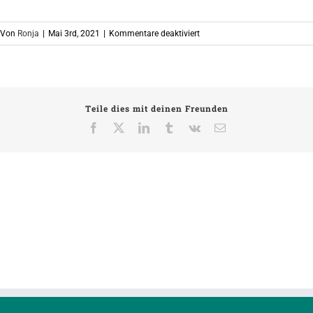
für
Von
Ronja
|
Mai 3rd, 2021
|
Kommentare deaktiviert
altonale
Logo
Teile dies mit deinen Freunden
Facebook
X
LinkedIn
Tumblr
Vk
E-
Mail