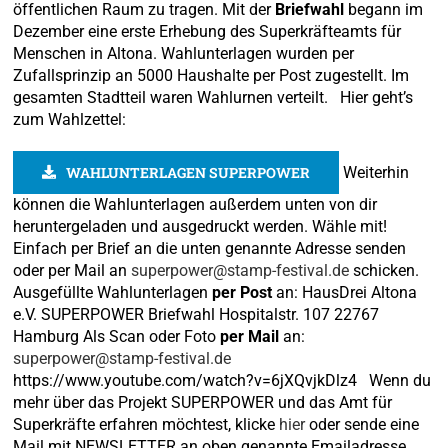
öffentlichen Raum zu tragen. Mit der
Briefwahl
begann im
Dezember eine erste Erhebung des Superkräfteamts für
Menschen in Altona. Wahlunterlagen wurden per
Zufallsprinzip an 5000 Haushalte per Post zugestellt. Im
gesamten Stadtteil waren Wahlurnen verteilt. Hier geht’s
zum Wahlzettel:
Weiterhin
WAHLUNTERLAGEN SUPERPOWER
können die Wahlunterlagen außerdem unten von dir
heruntergeladen und ausgedruckt werden. Wähle mit!
Einfach per Brief an die unten genannte Adresse senden
oder per Mail an
superpower@stamp-festival.de
schicken.
Ausgefüllte Wahlunterlagen
per Post
an: HausDrei Altona
e.V. SUPERPOWER Briefwahl Hospitalstr. 107 22767
Hamburg Als Scan oder Foto
per Mail
an:
superpower@stamp-festival.de
https://www.youtube.com/watch?v=6jXQvjkDlz4 Wenn du
mehr über das Projekt SUPERPOWER und das Amt für
Superkräfte erfahren möchtest, klicke
hier
oder sende eine
Mail mit NEWSLETTER an oben genannte Emailadresse.