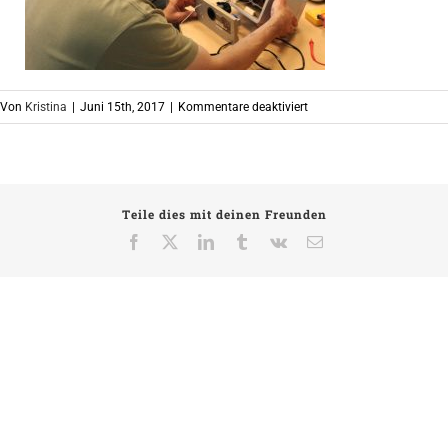
für
Von
Kristina
|
Juni 15th, 2017
|
Kommentare deaktiviert
IMG_7370
Teile dies mit deinen Freunden
Facebook
X
LinkedIn
Tumblr
Vk
E-
Mail