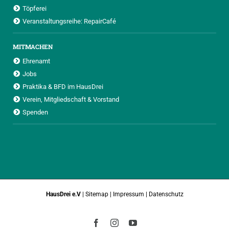
Töpferei
Veranstaltungsreihe: RepairCafé
MITMACHEN
Ehrenamt
Jobs
Praktika & BFD im HausDrei
Verein, Mitgliedschaft & Vorstand
Spenden
HausDrei e.V
|
Sitemap
|
Impressum
|
Datenschutz
Facebook
Instagram
YouTube