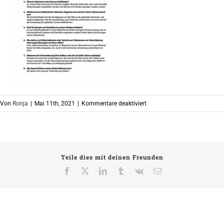
für
Von
Ronja
|
Mai 11th, 2021
|
Kommentare deaktiviert
FAQs
ReAct
Altona-
Altstadt
Teile dies mit deinen Freunden
Facebook
X
LinkedIn
Tumblr
Vk
E-
Mail