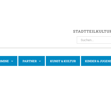
STADTTEILKULTU
SUCHE
NACH:
RMINE
PARTNER
KUNST & KULTUR
KINDER & JUGEN