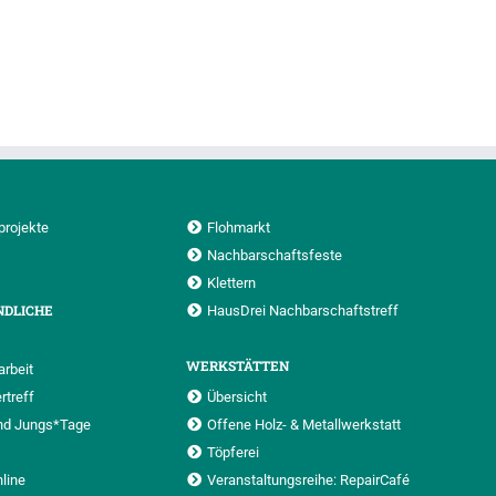
projekte
Flohmarkt
Nachbarschaftsfeste
Klettern
NDLICHE
HausDrei Nachbarschaftstreff
WERKSTÄTTEN
rbeit
rtreff
Übersicht
nd Jungs*Tage
Offene Holz- & Metallwerkstatt
Töpferei
nline
Veranstaltungsreihe: RepairCafé