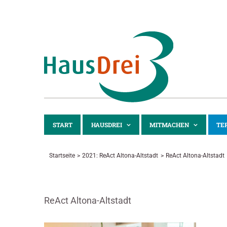
Zum
Inhalt
springen
START
HAUSDREI
MITMACHEN
TE
Startseite
2021: ReAct Altona-Altstadt
ReAct Altona-Altstadt
ReAct Altona-Altstadt