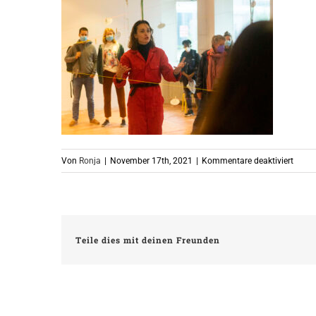
für
Von
Ronja
|
November 17th, 2021
|
Kommentare deaktiviert
ReAct
Alton
Altsta
Teile dies mit deinen Freunden