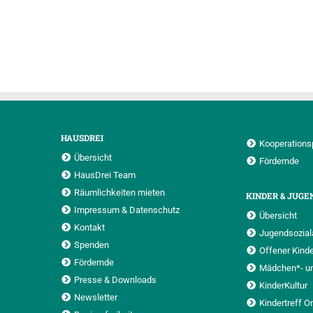
HAUSDREI
Kooperations
Übersicht
Fördernde
HausDrei Team
Räumlichkeiten mieten
KINDER & JUGE
Impressum & Datenschutz
Übersicht
Kontakt
Jugendsoziala
Spenden
Offener Kinde
Fördernde
Mädchen*- u
Presse & Downloads
KinderKultur
Newsletter
Kindertreff O