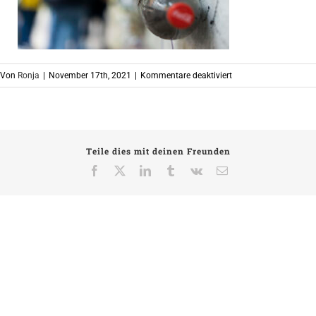
für
Von
Ronja
|
November 17th, 2021
|
Kommentare deaktiviert
ReAct
Altona-
Altstadt
Teile dies mit deinen Freunden
Facebook
X
LinkedIn
Tumblr
Vk
E-
Mail