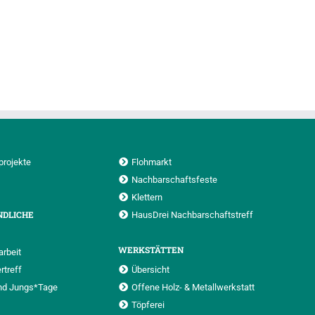
projekte
Flohmarkt
Nachbarschaftsfeste
Klettern
NDLICHE
HausDrei Nachbarschaftstreff
WERKSTÄTTEN
rbeit
rtreff
Übersicht
nd Jungs*Tage
Offene Holz- & Metallwerkstatt
Töpferei