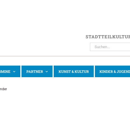
STADTTEILKULTU
SUCHE
NACH:
RMINE
PARTNER
KUNST & KULTUR
KINDER & JUGEN
inder