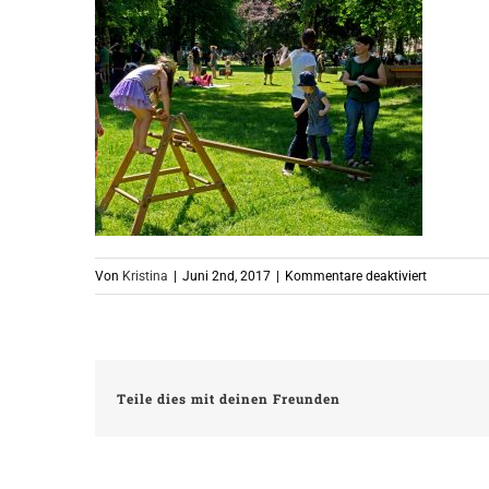
für
Von
Kristina
|
Juni 2nd, 2017
|
Kommentare deaktiviert
Genug
zum
Klettern
für
die
Teile dies mit deinen Freunden
Kinder