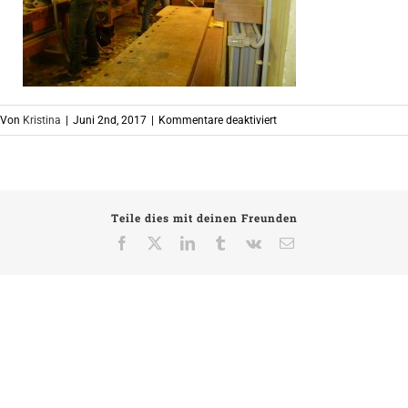
für
Von
Kristina
|
Juni 2nd, 2017
|
Kommentare deaktiviert
an
den
Werkbänken
Teile dies mit deinen Freunden
Facebook
X
LinkedIn
Tumblr
Vk
E-
Mail