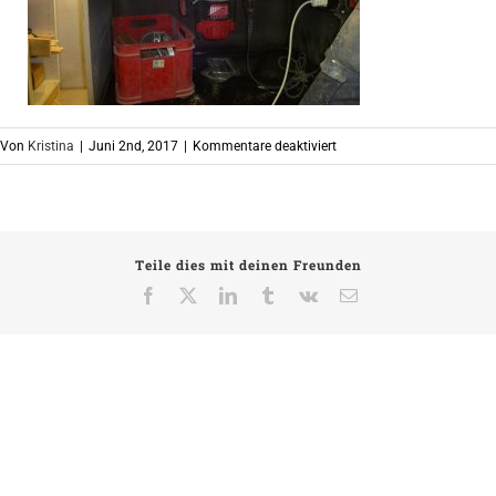
für
Von
Kristina
|
Juni 2nd, 2017
|
Kommentare deaktiviert
P1070134
Teile dies mit deinen Freunden
Facebook
X
LinkedIn
Tumblr
Vk
E-
Mail