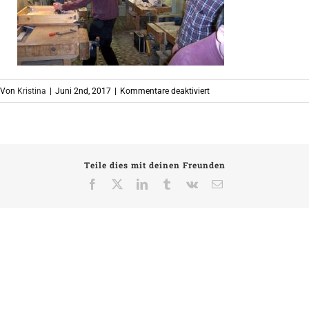
für
Von
Kristina
|
Juni 2nd, 2017
|
Kommentare deaktiviert
Arbeiten
im
Bankraum
Teile dies mit deinen Freunden
Facebook
X
LinkedIn
Tumblr
Vk
E-
Mail