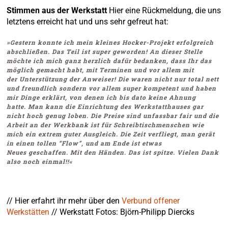
Stimmen aus der Werkstatt
Hier eine Rückmeldung, die uns
letztens erreicht hat und uns sehr gefreut hat:
»Gestern konnte ich mein kleines Hocker-Projekt erfolgreich
abschließen. Das Teil ist super geworden!
An dieser Stelle
möchte ich mich ganz herzlich dafür bedanken, dass Ihr das
möglich gemacht habt, mit Terminen und vor allem mit
der Unterstützung der Anweiser! Die waren nicht nur total nett
und
freundlich sondern vor allem super kompetent und haben
mir Dinge erklärt, von denen ich bis dato keine Ahnung
hatte.
Man kann die Einrichtung des Werkstatthauses gar
nicht hoch genug loben. Die Preise sind unfassbar fair und die
Arbeit an der Werkbank ist für Schreibtischmenschen wie
mich ein extrem guter Ausgleich.
Die Zeit verfliegt, man gerät
in einen tollen “Flow”, und am Ende ist etwas
Neues geschaffen. Mit den Händen. Das ist spitze.
Vielen Dank
also noch einmal!!«
// Hier erfahrt ihr mehr über den
Verbund offener
Werkstätten
// Werkstatt Fotos: Björn-Philipp Diercks