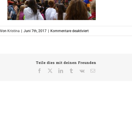
für
Von
Kristina
|
Juni 7th, 2017
|
Kommentare deaktiviert
Teile dies mit deinen Freunden
Facebook
X
LinkedIn
Tumblr
Vk
E-
Mail