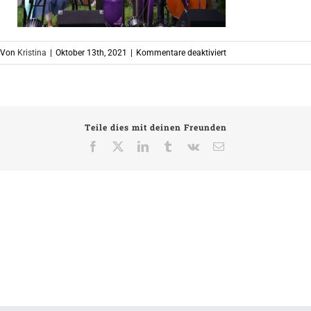
für
Von
Kristina
|
Oktober 13th, 2021
|
Kommentare deaktiviert
DSC00286
Teile dies mit deinen Freunden
Facebook
X
LinkedIn
Tumblr
Vk
E-
Mail