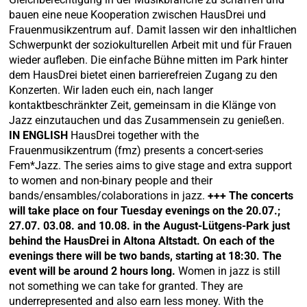
bauen eine neue Kooperation zwischen HausDrei und
Frauenmusikzentrum auf. Damit lassen wir den inhaltlichen
Schwerpunkt der soziokulturellen Arbeit mit und für Frauen
wieder aufleben. Die einfache Bühne mitten im Park hinter
dem HausDrei bietet einen barrierefreien Zugang zu den
Konzerten. Wir laden euch ein, nach langer
kontaktbeschränkter Zeit, gemeinsam in die Klänge von
Jazz einzutauchen und das Zusammensein zu genießen.
IN ENGLISH
HausDrei together with the
Frauenmusikzentrum (fmz) presents a concert-series
Fem*Jazz. The series aims to give stage and extra support
to women and non-binary people and their
bands/ensambles/colaborations in jazz.
+++ The concerts
will take place on four Tuesday evenings on the 20.07.;
27.07. 03.08. and 10.08. in the August-Lütgens-Park just
behind the HausDrei in Altona Altstadt. On each of the
evenings there will be two bands, starting at 18:30. The
event will be around 2 hours long.
Women in jazz is still
not something we can take for granted. They are
underrepresented and also earn less money. With the