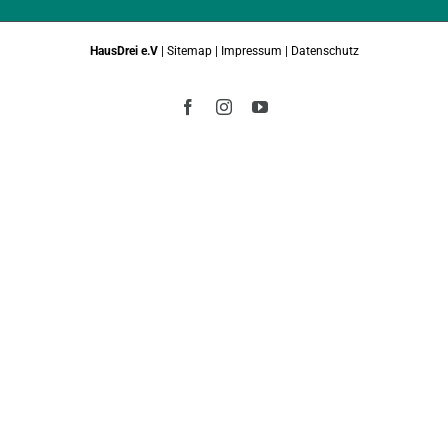
HausDrei e.V
|
Sitemap
|
Impressum
|
Datenschutz
Facebook
Instagram
YouTube