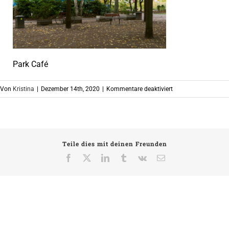
Park Café
für
Von
Kristina
|
Dezember 14th, 2020
|
Kommentare deaktiviert
Park
Café
Teile dies mit deinen Freunden
Facebook
X
LinkedIn
Tumblr
Vk
E-
Mail