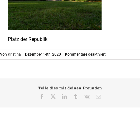
Platz der Republik
für
Von
Kristina
|
Dezember 14th, 2020
|
Kommentare deaktiviert
Platz
der
Republik
Teile dies mit deinen Freunden
Facebook
X
LinkedIn
Tumblr
Vk
E-
Mail