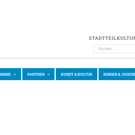
STADTTEILKULTU
SUCHE
NACH:
RMINE
PARTNER
KUNST & KULTUR
KINDER & JUGEN