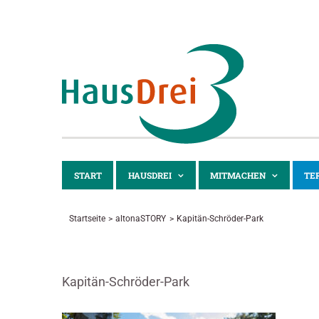
Zum
Inhalt
springen
START
HAUSDREI
MITMACHEN
TE
Startseite
altonaSTORY
Kapitän-Schröder-Park
Kapitän-Schröder-Park