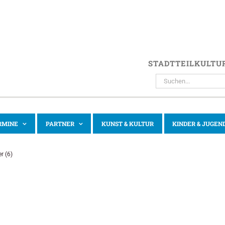
STADTTEILKULTU
SUCHE
NACH:
RMINE
PARTNER
KUNST & KULTUR
KINDER & JUGEN
r (6)