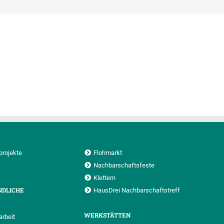
projekte
Flohmarkt
Nachbarschaftsfeste
Klettern
NDLICHE
HausDrei Nachbarschaftstreff
WERKSTÄTTEN
rbeit