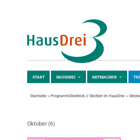
Zum
Inhalt
springen
START
HAUSDREI
MITMACHEN
TE
Startseite
ProgrammÜberblick // Okotber im HausDrei
Oktobe
Oktober (6)