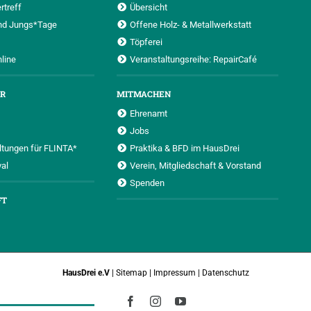
rtreff
Übersicht
nd Jungs*Tage
Offene Holz- & Metallwerkstatt
Töpferei
nline
Veranstaltungsreihe: RepairCafé
UR
MITMACHEN
Ehrenamt
Jobs
ltungen für FLINTA*
Praktika & BFD im HausDrei
al
Verein, Mitgliedschaft & Vorstand
Spenden
FT
HausDrei e.V
|
Sitemap
|
Impressum
|
Datenschutz
Facebook
Instagram
YouTube