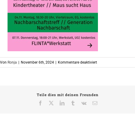
für
Von
Ronja
|
November 6th, 2024
|
Kommentare deaktiviert
Oktober
(2)
Teile dies mit deinen Freunden
Facebook
X
LinkedIn
Tumblr
Vk
E-
Mail