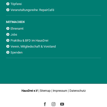
Töpferei
Veranstaltungsreihe: RepairCafé
MITMACHEN
Ehrenamt
Jobs
Praktika & BFD im HausDrei
Verein, Mitgliedschaft & Vorstand
Spenden
HausDrei e.V
|
Sitemap
|
Impressum
|
Datenschutz
Facebook
Instagram
YouTube