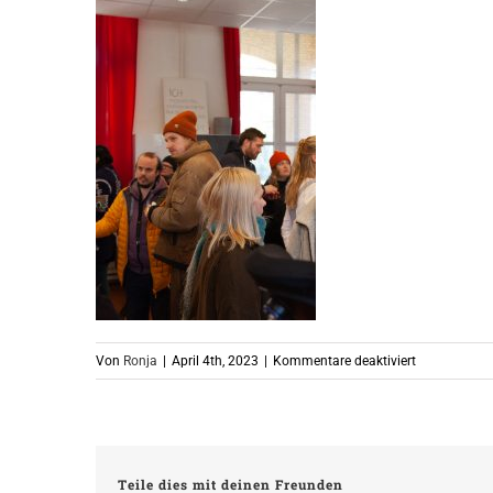
für
Von
Ronja
|
April 4th, 2023
|
Kommentare deaktiviert
230403_Haus
Maltreff-
25
Teile dies mit deinen Freunden