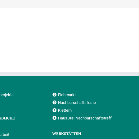
projekte
Flohmarkt
Nachbarschaftsfeste
Klettern
NDLICHE
HausDrei Nachbarschaftstreff
WERKSTÄTTEN
rbeit