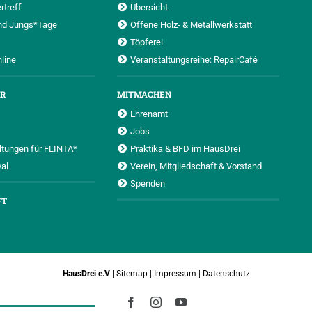
rtreff
Übersicht
nd Jungs*Tage
Offene Holz- & Metallwerkstatt
Töpferei
nline
Veranstaltungsreihe: RepairCafé
UR
MITMACHEN
Ehrenamt
Jobs
ltungen für FLINTA*
Praktika & BFD im HausDrei
al
Verein, Mitgliedschaft & Vorstand
Spenden
FT
HausDrei e.V
|
Sitemap
|
Impressum
|
Datenschutz
Facebook
Instagram
YouTube