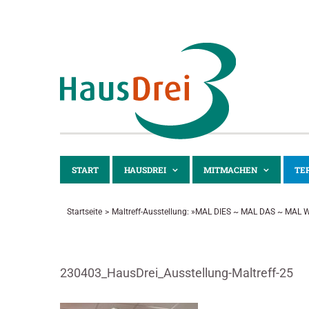
Zum
Inhalt
springen
START
HAUSDREI
MITMACHEN
TE
Startseite
Maltreff-Ausstellung: »MAL DIES ~ MAL DAS ~ MAL 
230403_HausDrei_Ausstellung-Maltreff-25