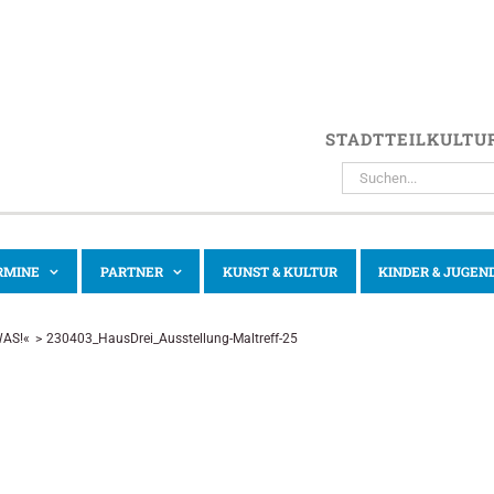
STADTTEILKULTU
SUCHE
NACH:
RMINE
PARTNER
KUNST & KULTUR
KINDER & JUGEN
WAS!«
230403_HausDrei_Ausstellung-Maltreff-25