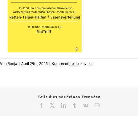
für
Von
Ronja
|
April 29th, 2025
|
Kommentare deaktiviert
März5
Teile dies mit deinen Freunden
Facebook
X
LinkedIn
Tumblr
Vk
E-
Mail