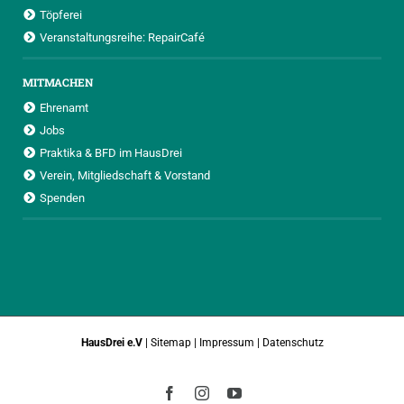
Töpferei
Veranstaltungsreihe: RepairCafé
MITMACHEN
Ehrenamt
Jobs
Praktika & BFD im HausDrei
Verein, Mitgliedschaft & Vorstand
Spenden
HausDrei e.V
|
Sitemap
|
Impressum
|
Datenschutz
Facebook
Instagram
YouTube