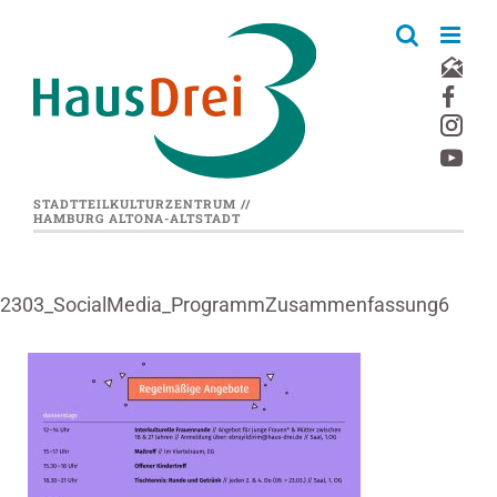
Zum
Inhalt
springen
STADTTEILKULTURZENTRUM //
HAMBURG ALTONA-ALTSTADT
2303_SocialMedia_ProgrammZusammenfassung6