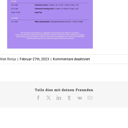
für
Von
Ronja
|
Februar 27th, 2023
|
Kommentare deaktiviert
2303_SocialMedia_Pr
Teile dies mit deinen Freunden
Facebook
X
LinkedIn
Tumblr
Vk
E-
Mail