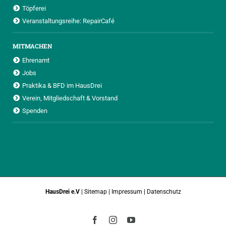
Töpferei
Veranstaltungsreihe: RepairCafé
MITMACHEN
Ehrenamt
Jobs
Praktika & BFD im HausDrei
Verein, Mitgliedschaft & Vorstand
Spenden
HausDrei e.V
|
Sitemap
|
Impressum
|
Datenschutz
Facebook
Instagram
YouTube