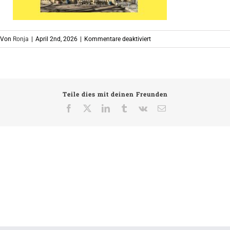
für
Von
Ronja
|
April 2nd, 2026
|
Kommentare deaktiviert
Keine
Kürzungen
in
der
Teile dies mit deinen Freunden
OKJA
Facebook
X
LinkedIn
Tumblr
Vk
E-
Mail