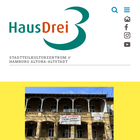
Zum
Inhalt
springen
STADTTEILKULTURZENTRUM //
HAMBURG ALTONA-ALTSTADT
Zeige
grösseres
Bild