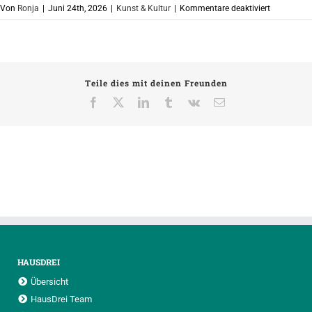
für
Von
Ronja
|
Juni 24th, 2026
|
Kunst & Kultur
|
Kommentare deaktiviert
Kürzungen
in
der
Kinder-
Teile dies mit deinen Freunden
und
Jugendarbe
Facebook
X
LinkedIn
Tumblr
Vk
E-
Mail
treffen
jetzt
auch
das
HausDrei
HAUSDREI
Übersicht
HausDrei Team