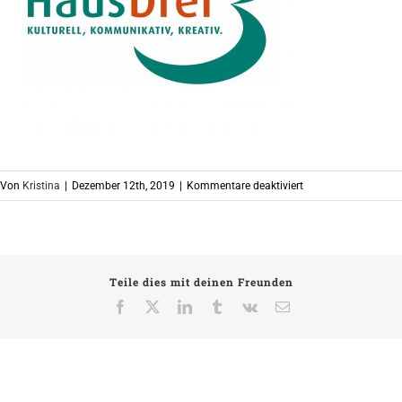
für
Von
Kristina
|
Dezember 12th, 2019
|
Kommentare deaktiviert
PB
Teile dies mit deinen Freunden
Facebook
X
LinkedIn
Tumblr
Vk
E-
Mail