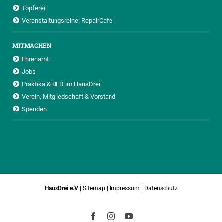
Töpferei
Veranstaltungsreihe: RepairCafé
MITMACHEN
Ehrenamt
Jobs
Praktika & BFD im HausDrei
Verein, Mitgliedschaft & Vorstand
Spenden
HausDrei e.V
|
Sitemap
|
Impressum
|
Datenschutz
Facebook
Instagram
YouTube