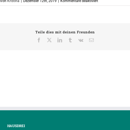
für
Von
Kristina
|
Dezember 12th, 2019
|
Kommentare deaktiviert
logo_weltwaerts_po
Teile dies mit deinen Freunden
Facebook
X
LinkedIn
Tumblr
Vk
E-
Mail
HAUSDREI