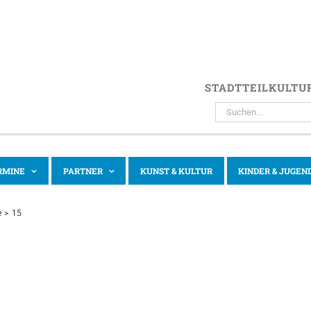
STADTTEILKULTU
SUCHE
NACH:
RMINE
PARTNER
KUNST & KULTUR
KINDER & JUGEN
e
15