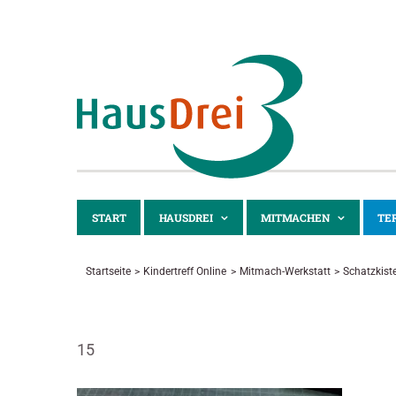
Zum
Inhalt
springen
START
HAUSDREI
MITMACHEN
TE
Startseite
Kindertreff Online
Mitmach-Werkstatt
Schatzkist
15