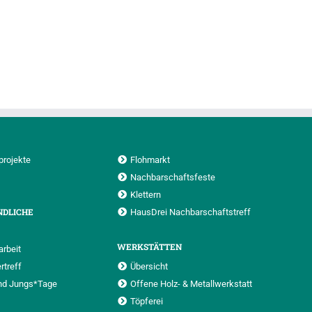
projekte
Flohmarkt
Nachbarschaftsfeste
Klettern
NDLICHE
HausDrei Nachbarschaftstreff
WERKSTÄTTEN
rbeit
rtreff
Übersicht
nd Jungs*Tage
Offene Holz- & Metallwerkstatt
Töpferei