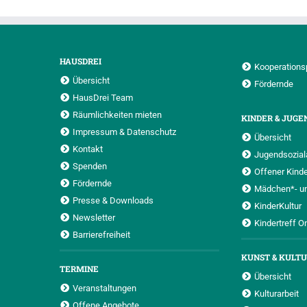
HAUSDREI
Kooperations
Übersicht
Fördernde
HausDrei Team
Räumlichkeiten mieten
KINDER & JUGE
Impressum & Datenschutz
Übersicht
Kontakt
Jugendsoziala
Spenden
Offener Kinde
Fördernde
Mädchen*- u
Presse & Downloads
KinderKultur
Newsletter
Kindertreff O
Barrierefreiheit
KUNST & KULT
TERMINE
Übersicht
Veranstaltungen
Kulturarbeit
Offene Angebote