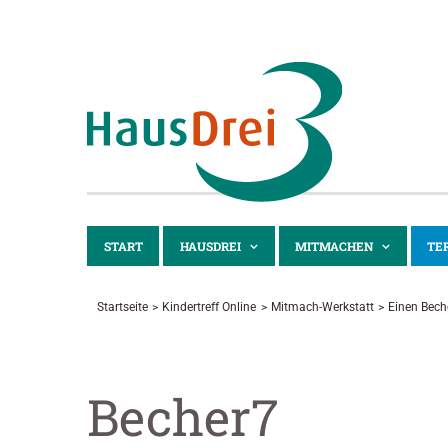
Zum
Inhalt
springen
START
HAUSDREI
MITMACHEN
TE
Startseite
Kindertreff Online
Mitmach-Werkstatt
Einen Bech
Becher7