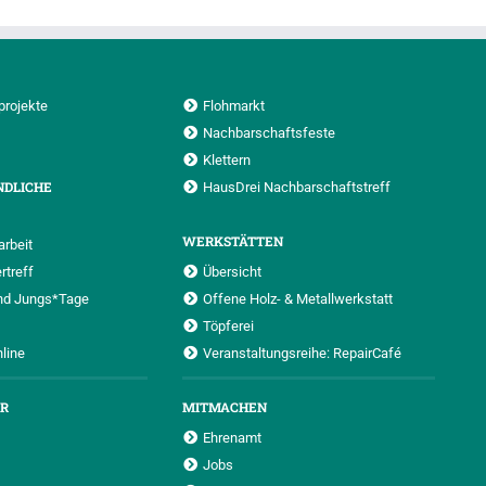
projekte
Flohmarkt
Nachbarschaftsfeste
Klettern
NDLICHE
HausDrei Nachbarschaftstreff
WERKSTÄTTEN
rbeit
rtreff
Übersicht
nd Jungs*Tage
Offene Holz- & Metallwerkstatt
Töpferei
nline
Veranstaltungsreihe: RepairCafé
UR
MITMACHEN
Ehrenamt
Jobs