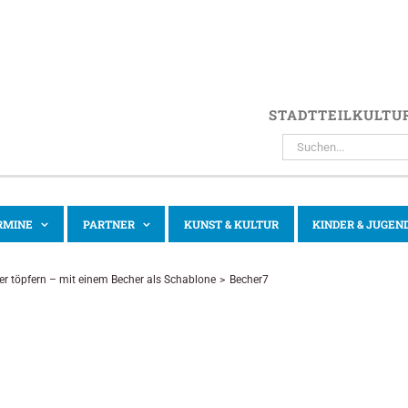
STADTTEILKULTU
SUCHE
NACH:
RMINE
PARTNER
KUNST & KULTUR
KINDER & JUGEN
er töpfern – mit einem Becher als Schablone
Becher7