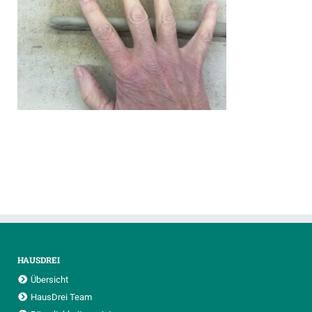
HAUSDREI
Übersicht
HausDrei Team