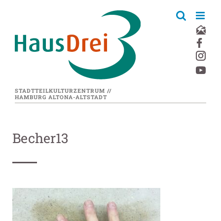
Zum
Inhalt
springen
STADTTEILKULTURZENTRUM //
HAMBURG ALTONA-ALTSTADT
Becher13