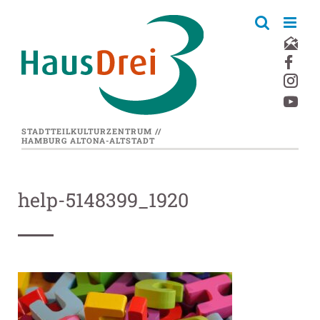
Zum
Inhalt
springen
STADTTEILKULTURZENTRUM //
HAMBURG ALTONA-ALTSTADT
help-5148399_1920