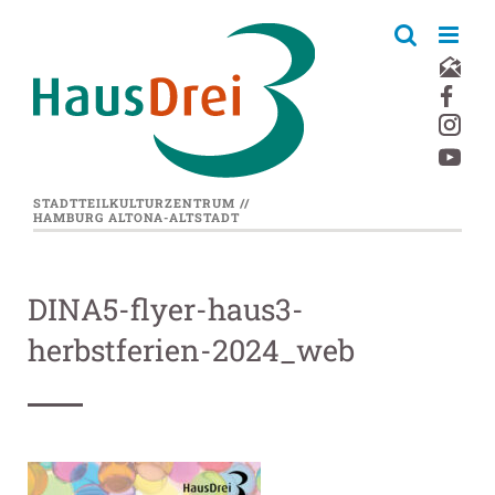
Zum
Inhalt
springen
STADTTEILKULTURZENTRUM //
HAMBURG ALTONA-ALTSTADT
DINA5-flyer-haus3-
herbstferien-2024_web