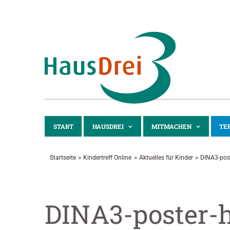
Zum
Inhalt
springen
START
HAUSDREI
MITMACHEN
TE
Startseite
Kindertreff Online
Aktuelles für Kinder
DINA3-pos
DINA3-poster-