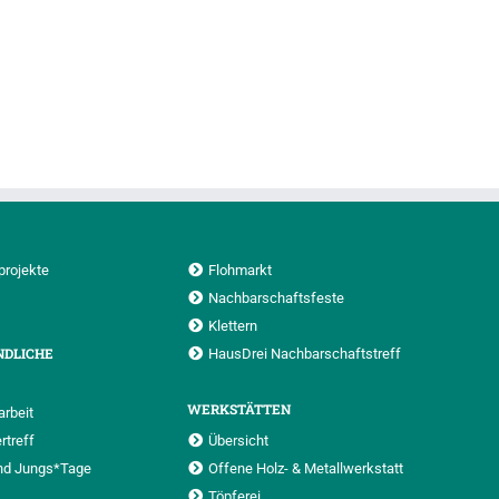
projekte
Flohmarkt
Nachbarschaftsfeste
Klettern
NDLICHE
HausDrei Nachbarschaftstreff
WERKSTÄTTEN
rbeit
rtreff
Übersicht
nd Jungs*Tage
Offene Holz- & Metallwerkstatt
Töpferei