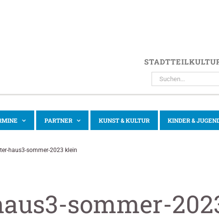
STADTTEILKULTU
SUCHE
NACH:
RMINE
PARTNER
KUNST & KULTUR
KINDER & JUGEN
ter-haus3-sommer-2023 klein
haus3-sommer-202