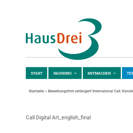
Zum
Inhalt
springen
START
HAUSDREI
MITMACHEN
TE
Startseite
Bewerbungsfrist verlängert! International Call: Künstl
Call Digital Art_english_final