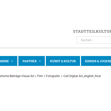
STADTTEILKULTU
SUCHE
NACH:
RMINE
PARTNER
KUNST & KULTUR
KINDER & JUGEN
erische Beiträge Visual Art / Film / Fotografie
Call Digital Art_english_final