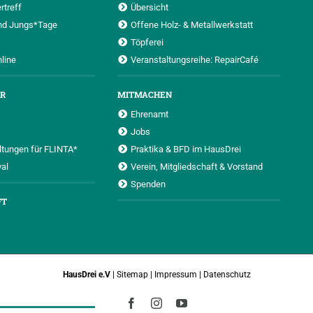
rtreff
Übersicht
nd Jungs*Tage
Offene Holz- & Metallwerkstatt
Töpferei
nline
Veranstaltungsreihe: RepairCafé
UR
MITMACHEN
Ehrenamt
Jobs
ltungen für FLINTA*
Praktika & BFD im HausDrei
al
Verein, Mitgliedschaft & Vorstand
Spenden
FT
HausDrei e.V
|
Sitemap
|
Impressum
|
Datenschutz
Facebook
Instagram
YouTube