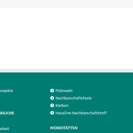
projekte
Flohmarkt
Nachbarschaftsfeste
Klettern
NDLICHE
HausDrei Nachbarschaftstreff
WERKSTÄTTEN
rbeit