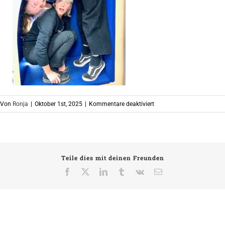
für
Von
Ronja
|
Oktober 1st, 2025
|
Kommentare deaktiviert
IMG_1158
Teile dies mit deinen Freunden
Facebook
X
LinkedIn
Tumblr
Vk
E-
Mail