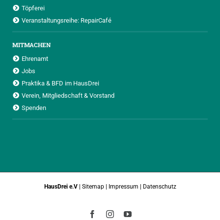
Töpferei
Veranstaltungsreihe: RepairCafé
MITMACHEN
Ehrenamt
Jobs
Praktika & BFD im HausDrei
Verein, Mitgliedschaft & Vorstand
Spenden
HausDrei e.V
|
Sitemap
|
Impressum
|
Datenschutz
Facebook
Instagram
YouTube