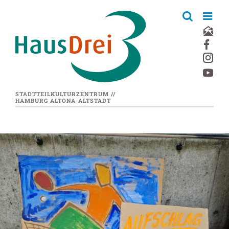
Zum
Inhalt
springen
STADTTEILKULTURZENTRUM //
HAMBURG ALTONA-ALTSTADT
Zeige
grösseres
Bild