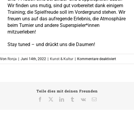
Wir finden uns mutig, sind gut vorbereitet dank einigem
Training; die Spielfreude soll im Vordergrund stehen. Wir
freuen uns auf das aufregende Erlebnis, die Atmosphäre
beim Turnier und andere Superspieler*innen
mitzuerleben!
Stay tuned – und drückt uns die Daumen!
für
Von
Ronja
|
Juni 14th, 2022
|
Kunst & Kultur
|
Kommentare deaktiviert
HausDrei-
Tischtenn
goes
Rimini
Teile dies mit deinen Freunden
Facebook
X
LinkedIn
Tumblr
Vk
E-
Mail