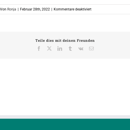
für
Von
Ronja
|
Februar 28th, 2022
|
Kommentare deaktiviert
ALLE_diakonie
Teile dies mit deinen Freunden
Facebook
X
LinkedIn
Tumblr
Vk
E-
Mail